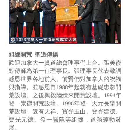
組線開荒 聖道傳揚
歡迎加拿大一貫道總會理事們上台。張美霞
點傳師為第一任理事長。張理事長代表致詞
感恩世界各地前人、前賢們對加拿大的祝福
與指導。並感恩自1988年起就有基礎忠恕開
荒設壇。之後興毅陸續來開荒設壇。1994年
發一崇德開荒設壇。1996年發一天元長聖開
荒設壇。還有天祥、寶光玉山、寶光建德、
寶光元德、發一靈隱等組線，道務蓬勃發
展。