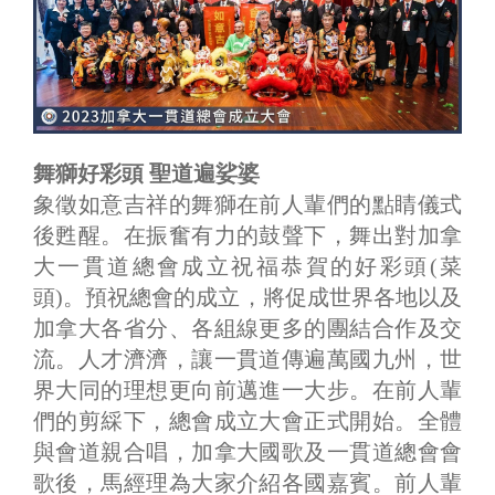
舞獅好彩頭 聖道遍娑婆
象徵如意吉祥的舞獅在前人輩們的點睛儀式
後甦醒。在振奮有力的鼓聲下，舞出對加拿
大一貫道總會成立祝福恭賀的好彩頭(菜
頭)。預祝總會的成立，將促成世界各地以及
加拿大各省分、各組線更多的團結合作及交
流。人才濟濟，讓一貫道傳遍萬國九州，世
界大同的理想更向前邁進一大步。在前人輩
們的剪綵下，總會成立大會正式開始。全體
與會道親合唱，加拿大國歌及一貫道總會會
歌後，馬經理為大家介紹各國嘉賓。前人輩