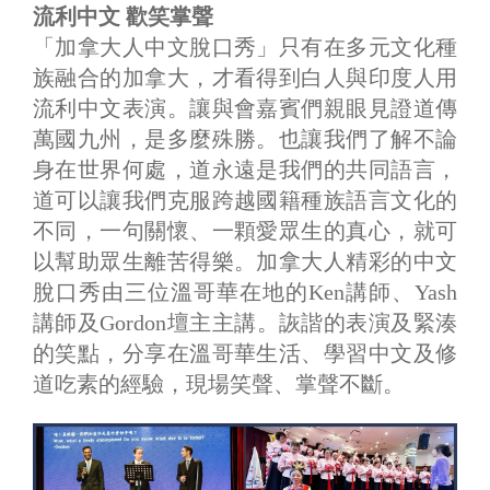
流利中文 歡笑掌聲
「加拿大人中文脫口秀」只有在多元文化種
族融合的加拿大，才看得到白人與印度人用
流利中文表演。讓與會嘉賓們親眼見證道傳
萬國九州，是多麼殊勝。也讓我們了解不論
身在世界何處，道永遠是我們的共同語言，
道可以讓我們克服跨越國籍種族語言文化的
不同，一句關懷、一顆愛眾生的真心，就可
以幫助眾生離苦得樂。加拿大人精彩的中文
脫口秀由三位溫哥華在地的Ken講師、Yash
講師及Gordon壇主主講。詼諧的表演及緊湊
的笑點，分享在溫哥華生活、學習中文及修
道吃素的經驗，現場笑聲、掌聲不斷。