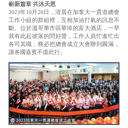
嶄新篇章 共沐天恩
2023年10月28日，清晨在加拿大一貫道總會
工作小組的群組裡，互相加油打氣的訊息不
斷。位於溫哥華市區華埠的富大酒店，一早
就有此起彼落的問好聲，工作人員忙進忙出
各司其職，務必把總會成立大會辦到圓滿，
讓各國嘉賓不虛此行。