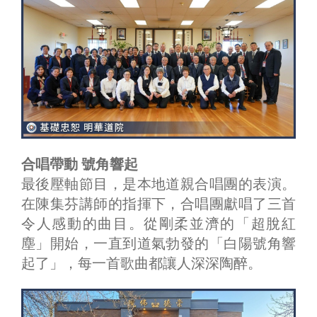
合唱帶動 號角響起
最後壓軸節目，是本地道親合唱團的表演。
在陳集芬講師的指揮下，合唱團獻唱了三首
令人感動的曲目。從剛柔並濟的「超脫紅
塵」開始，一直到道氣勃發的「白陽號角響
起了」，每一首歌曲都讓人深深陶醉。