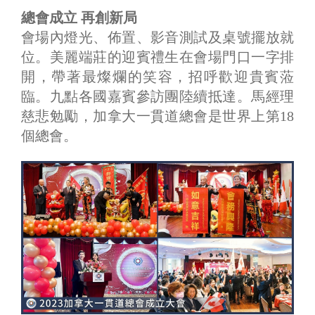
總會成立 再創新局
會場內燈光、佈置、影音測試及桌號擺放就
位。美麗端莊的迎賓禮生在會場門口一字排
開，帶著最燦爛的笑容，招呼歡迎貴賓蒞
臨。九點各國嘉賓參訪團陸續抵達。馬經理
慈悲勉勵，加拿大一貫道總會是世界上第18
個總會。