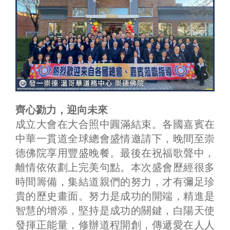
齊心勠力，迎向未來
成立大會在大合照中圓滿結束。各國嘉賓在
中華一貫道全球總會盛情邀請下，晚間至崇
德佛院享用豐盛晚餐。最後在祝福歌聲中，
離情依依劃上完美句點。本次盛會歷經很多
時間籌備，集結道親們的努力，才有彌足珍
貴的歷史畫面。努力是成功的開端，精進是
智慧的增添，堅持是成功的關鍵，白陽天使
發揮正能量，修辦道程開創，傳遞愛在人人