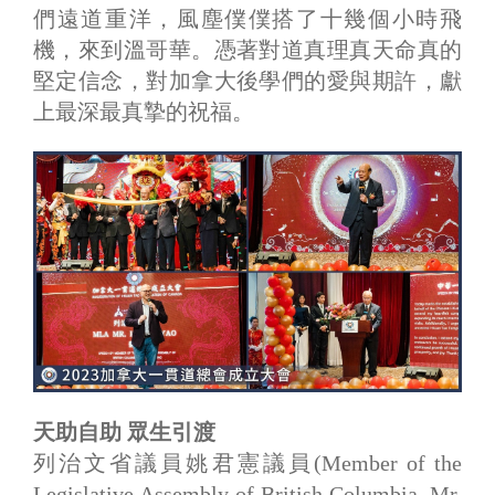
們遠道重洋，風塵僕僕搭了十幾個小時飛
機，來到溫哥華。憑著對道真理真天命真的
堅定信念，對加拿大後學們的愛與期許，獻
上最深最真摯的祝福。
天助自助 眾生引渡
列治文省議員姚君憲議員(Member of the
Legislative Assembly of British Columbia, Mr.