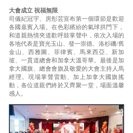
大會成立 祝福無限
司儀紀冠宇、房彤芸宣布第一個環節是歡迎
各國嘉賓入場。在色彩繽紛的氣球拱門下，
和道親熱情夾道歡呼鼓掌聲中，依次入場的
各地代表是寶光玉山、發一崇德、洛杉磯/舊
金山、西雅圖、菲律賓、馬來西亞、新加
坡、一貫道總會和加拿大溫哥華。最後是加
拿大國旗、總會會旗及敬愛的大會主持人馬
經理。現場掌聲雷動、加上加拿大國旗搖
動，各位道親們終於又齊聚一堂，場面溫馨
感人。