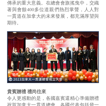
傳承的重大意義。在總會會旗搖曳中，交織
著與會餘400多位道親們熱烈掌聲，人人對
一貫道在加拿大的未來發展，都充滿厚望與
期待。
貴賓贈禮 禮尚往來
令人更感動的是，各國嘉賓還精心準備贈禮
祝賀加拿大一貫道總會。各國代表包括發一