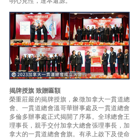
明心見性，達本還源。
揭牌授旗 致贈匾額
榮重莊嚴的揭牌授旗，象徵加拿大一貫道總
會、一貫道總會溫哥華辦事處及一貫道總會
多倫多辦事處正式揭開了序幕。全球總會王
理事長，親手交付加拿大總會張理事長，加
拿大的一貫道總會會旗。有承上啟下及使命