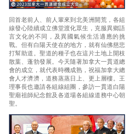
回首老前人、前人輩來到北美洲開荒，各組
線發心陸續成立佛堂渡化眾生，克服異鄉語
言文化的不同，及異國氣候生活適應的挑
戰。但有白陽天使在的地方，就有仙佛慈悲
打幫助道。聖道的種子也在這片土地上開枝
散葉、蓬勃發展。今天隨著加拿大一貫道總
會的成立，就代表時機成熟，祝福加拿大總
會人才濟濟，道務蒸蒸日上、更上層樓。王
理事長也邀請各組線組團，參訪一貫道白陽
聖廟祖師紀念館及各道場各組線道務中心朝
聖。