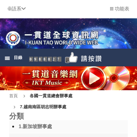
語系
功能表
目錄
0988827
首頁
各國一貫道總會辦事處
7.越南南區胡志明辦事處
分類
1.新加坡辦事處