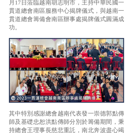
月17日蒞臨越南胡志明市，主持中華民國一
貫道總會南區服務中心揭牌儀式，與越南一
貫道總會籌備會南區辦事處揭牌儀式圓滿成
功。
其中特別感謝總會越南代表發一崇德郭點傳
師及基礎忠恕洪點傳師分別於籌備期間，秉
持總會王理事長慈悲重託，南北奔波盡心竭