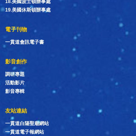
18.美國波士頓辦事處
19.美國休斯頓辦事處
電子刊物
一貫道會訊電子書
影音創作
調研專題
活動影片
影音專輯
友站連結
一貫道白陽聖廟網站
一貫道電子報網站