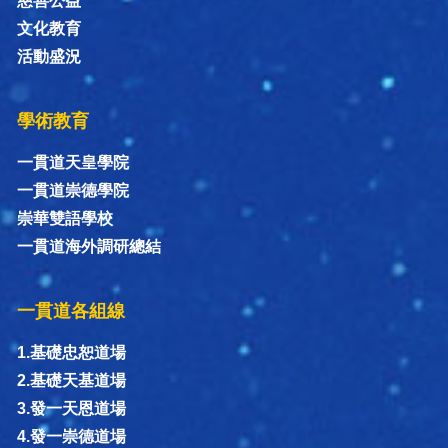
慈善公益
文化教育
活動盛況
學術教育
一貫道天皇學院
一貫道崇德學院
崇華雙語學校
一貫道海外調研總結
一貫道各組線
1.基礎忠恕道場
2.基礎天基道場
3.發一天恩道場
4.發一崇德道場