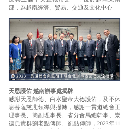
部，為越南經濟、貿易、交通及文化中心。
天恩護佑 越南辦事處揭牌
感謝天恩師德、白水聖帝大德護佑，及不休
息菩薩慈悲領導與撥轉，感謝一貫道總會王
理事長、簡副理事長、省分會馬總幹事、崇
德負責群劉老點傳師、劉點傳師，2023年11