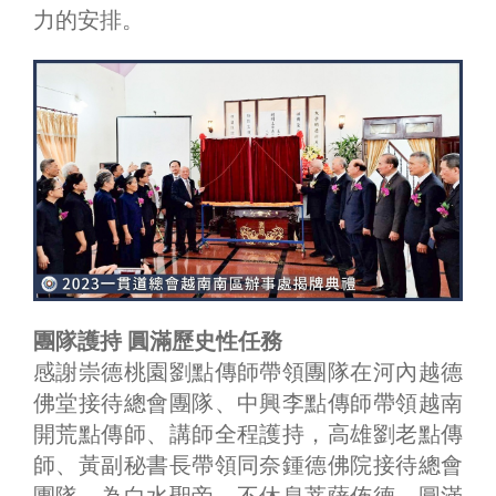
力的安排。
團隊護持 圓滿歷史性任務
感謝崇德桃園劉點傳師帶領團隊在河內越德
佛堂接待總會團隊、中興李點傳師帶領越南
開荒點傳師、講師全程護持，高雄劉老點傳
師、黃副秘書長帶領同奈鍾德佛院接待總會