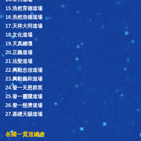
15.浩然育德道場
16.浩然浩德道場
17.天祥大同道場
18.文化道場
19.天真總壇
20.正義道場
21.法聖道場
22.興毅忠信道場
23.興毅義和道場
24.發一天恩群英
25.發一靈隱道場
26.發一慈濟道場
27.基礎天賜道場
各國一貫道總會