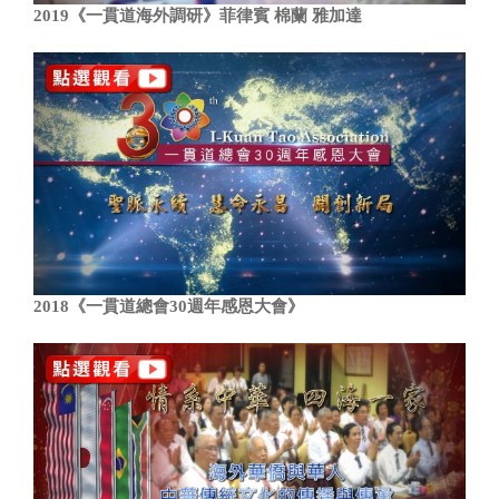
2019《一貫道海外調研》菲律賓 棉蘭 雅加達
2018《一貫道總會30週年感恩大會》