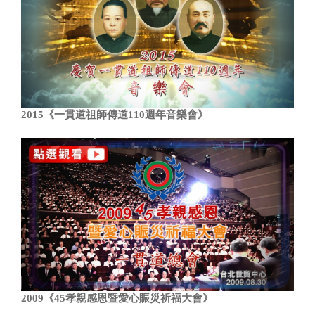
2015《一貫道祖師傳道110週年音樂會》
2009《45孝親感恩暨愛心賑災祈福大會》