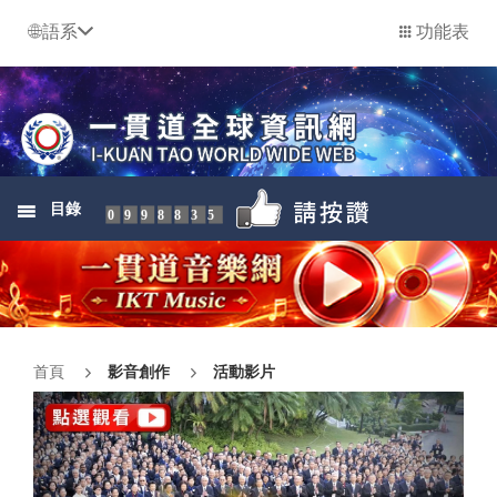
語系
功能表
目錄
0998835
首頁
影音創作
活動影片