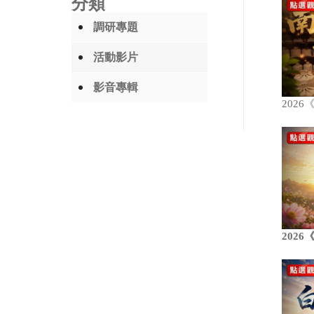
分類
調研專題
活動影片
影音專輯
202
202