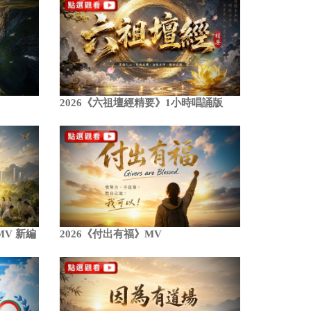
2026《六祖壇經精要》1小時唱誦版
MV 新編
2026《付出有福》MV