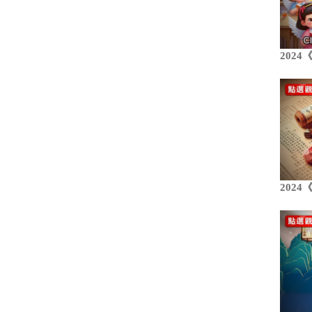
202
202