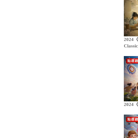
2024《
Class
202