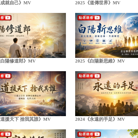
5《成就自己》MV
2025《道傳世界》MV
5《白陽修道郎》MV
2025《白陽新思維》MV
5《道援天下 捨我其誰》MV
2024《永遠的手足》MV