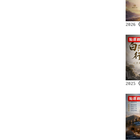
202
202