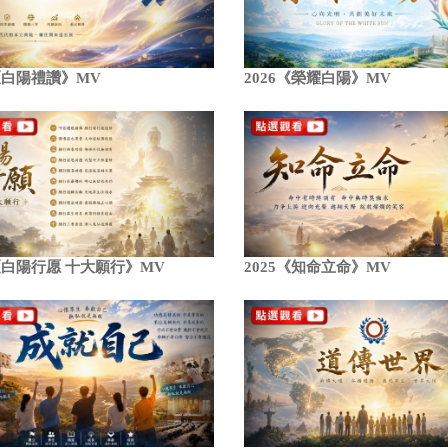
6《白陽禮讚》MV
2026《榮耀白陽》MV
5《白陽行愿 十大願行》MV
2025《知命立命》MV