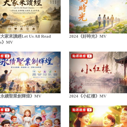
大家來讀經Let Us All Read
2024《好時光》MV
ics》MV
4《永續聖業創輝煌》MV
2024《小紅樓》MV