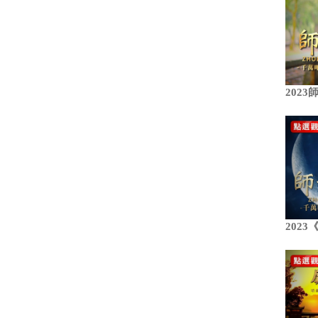
202
202