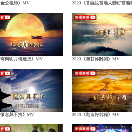
4《金公祖師》MV
2023《菩薩說當地人辦好當地
3《寄與明月傳達您》MV
2023《嘸甘你離開》MV
3《懷念與不捨》MV
2023《創造好前程》MV