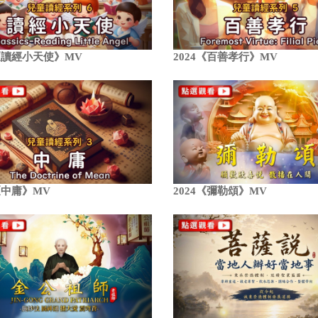
4《讀經小天使》MV
2024《百善孝行》MV
4《中庸》MV
2024《彌勒頌》MV