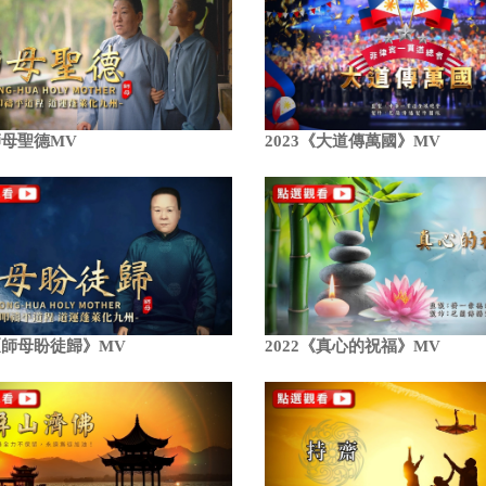
3師母聖德MV
2023《大道傳萬國》MV
3《師母盼徒歸》MV
2022《真心的祝福》MV