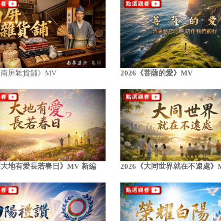
6《南屏雜貨舖》MV
2026《菩薩的愛》MV
6《大地有愛長若春日》MV 新編
2026《大同世界就在不遠處》