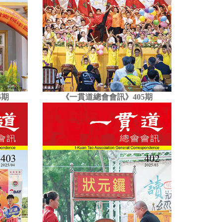
6期
《一貫道總會會訊》405期