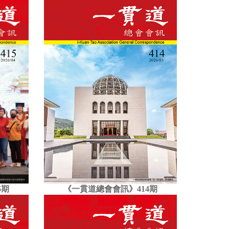
5期
《一貫道總會會訊》414期