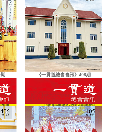
9期
《一貫道總會會訊》408期