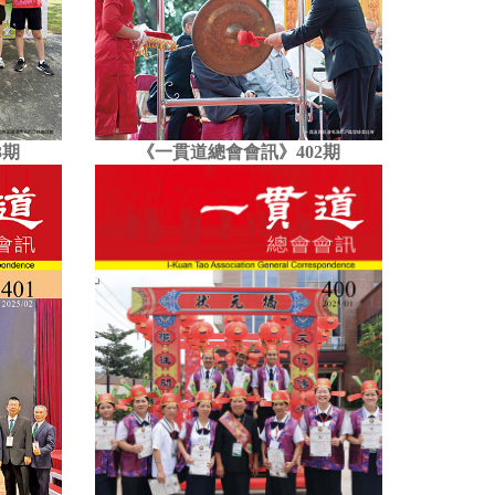
3期
《一貫道總會會訊》402期