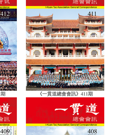
2期
《一貫道總會會訊》411期