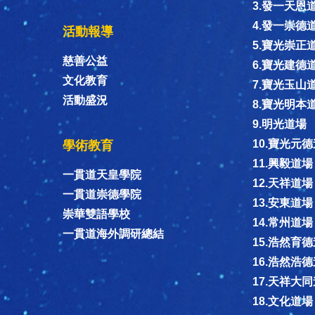
3.發一天恩
4.發一崇德
活動報導
5.寶光崇正
慈善公益
6.寶光建德
文化教育
7.寶光玉山
活動盛況
8.寶光明本
9.明光道場
10.寶光元
學術教育
11.興毅道場
一貫道天皇學院
12.天祥道場
一貫道崇德學院
13.安東道場
崇華雙語學校
14.常州道場
一貫道海外調研總結
15.浩然育
16.浩然浩
17.天祥大
18.文化道場