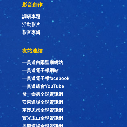
影音創作
調研專題
活動影片
影音專輯
友站連結
一貫道白陽聖廟網站
一貫道電子報網站
一貫道電子報facebook
一貫道總會YouTube
發一崇德全球資訊網
安東道場全球資訊網
基礎忠恕全球資訊網
寶光玉山全球資訊網
興毅道場全球資訊網