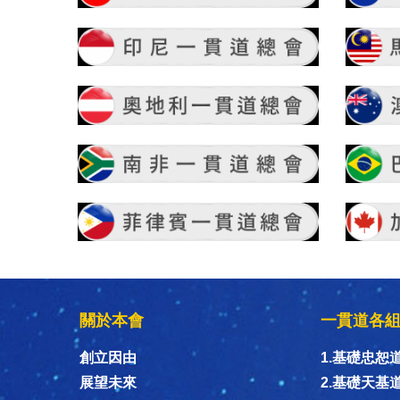
關於本會
一貫道各
創立因由
1.基礎忠恕
展望未來
2.基礎天基