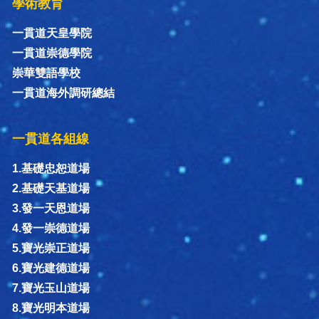
學術教育
一貫道天皇學院
一貫道崇德學院
崇華雙語學校
一貫道海外調研總結
一貫道各組線
1.基礎忠恕道場
2.基礎天基道場
3.發一天恩道場
4.發一崇德道場
5.寶光崇正道場
6.寶光建德道場
7.寶光玉山道場
8.寶光明本道場