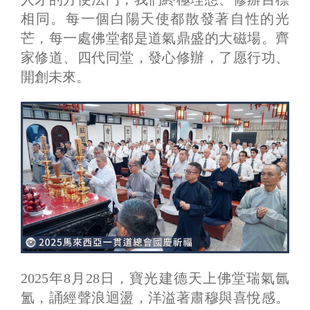
相同。每一個白陽天使都散發著自性的光
芒，每一處佛堂都是道氣鼎盛的大磁場。齊
家修道、四代同堂，發心修辦，了愿行功、
開創未來。
2025年8月28日，寶光建德天上佛堂瑞氣氤
氳，誦經聲浪迴盪，洋溢著肅穆與喜悅感。