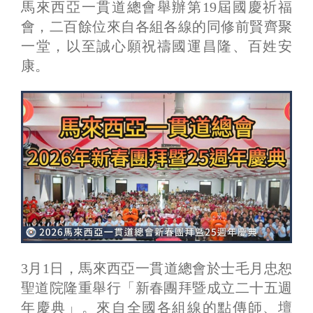
馬來西亞一貫道總會舉辦第19屆國慶祈福
會，二百餘位來自各組各線的同修前賢齊聚
一堂，以至誠心願祝禱國運昌隆、百姓安
康。
3月1日，馬來西亞一貫道總會於士毛月忠恕
聖道院隆重舉行「新春團拜暨成立二十五週
年慶典」。來自全國各組線的點傳師、壇