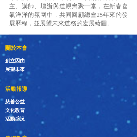
主、講師、壇辦與道親齊聚一堂，在新春喜
氣洋洋的氛圍中，共同回顧總會25年來的發
展歷程，並展望未來道務的宏展藍圖。
關於本會
創立因由
展望未來
活動報導
慈善公益
文化教育
活動盛況