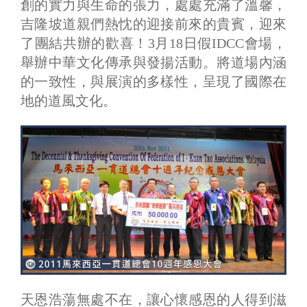
創的實力與生命的張力，處處充滿了溫馨，
吉隆坡道親們熱忱的迎接前來的貴賓，迎來
了團結共辦的歡喜！3月18日假IDCC會場，
舉辦中華文化傳承與發揚活動。將道場內涵
的一致性，與展演的多樣性，呈現了國際在
地的道風文化。
天恩浩蕩無處不在，讓心懷感恩的人得到滋