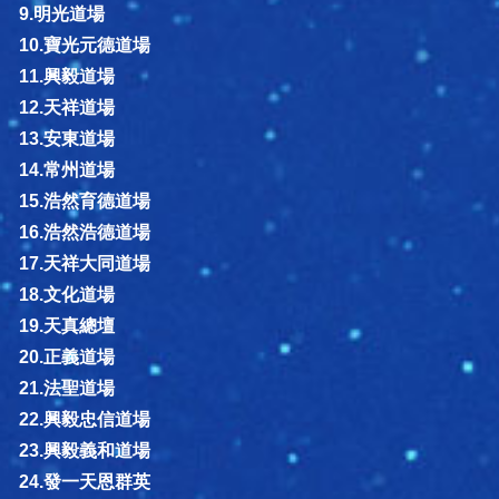
9.明光道場
10.寶光元德道場
11.興毅道場
12.天祥道場
13.安東道場
14.常州道場
15.浩然育德道場
16.浩然浩德道場
17.天祥大同道場
18.文化道場
19.天真總壇
20.正義道場
21.法聖道場
22.興毅忠信道場
23.興毅義和道場
24.發一天恩群英