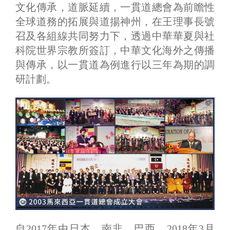
文化傳承，道脈延續，一貫道總會為前瞻性
全球道務的拓展與道揚神州，在王理事長號
召及各組線共同努力下，透過中華華夏與社
科院世界宗教所簽訂，中華文化海外之傳播
與傳承，以一貫道為例進行以三年為期的調
研計劃。
自2017年由日本、南非、巴西，2018年3月