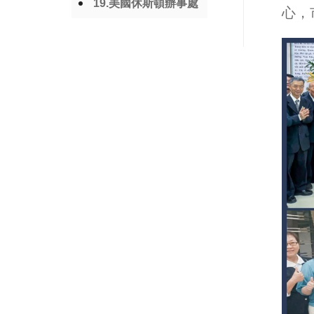
19.美國休斯頓辦事處
心，