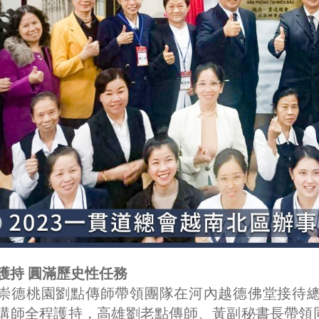
護持 圓滿歷史性任務
崇德桃園劉點傳師帶領團隊在河內越德佛堂接待
講師全程護持，高雄劉老點傳師、黃副秘書長帶領