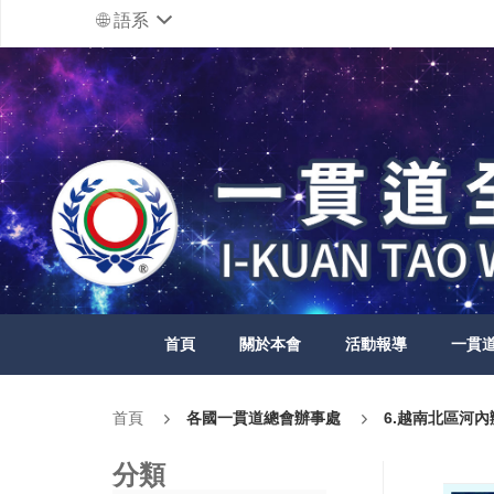
語系
首頁
關於本會
活動報導
一貫
首頁
各國一貫道總會辦事處
6.越南北區河
分類