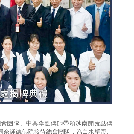
總會團隊、中興李點傳師帶領越南開荒點傳
同奈鍾德佛院接待總會團隊，為白水聖帝、