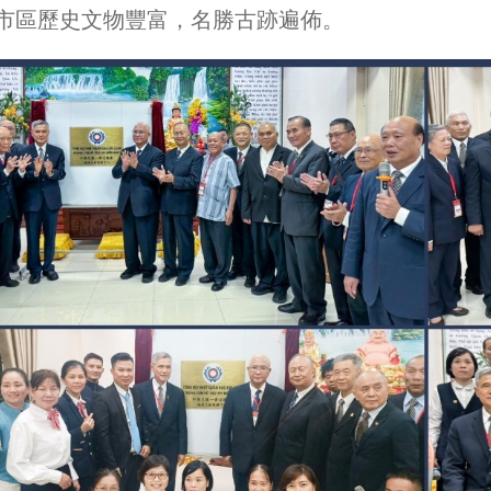
市區歷史文物豐富，名勝古跡遍佈。