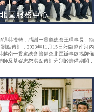
領導與撥轉，感謝一貫道總會王理事長、簡
傳師，2023年11月15日蒞臨越南河內
與越南一貫道總會籌備會北區辦事處揭牌儀
傳師及基礎忠恕洪點傳師分別於籌備期間，
。