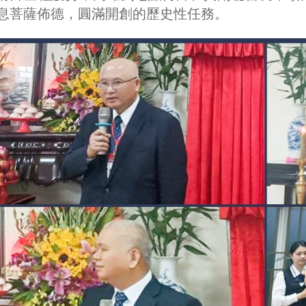
息菩薩佈德，圓滿開創的歷史性任務。