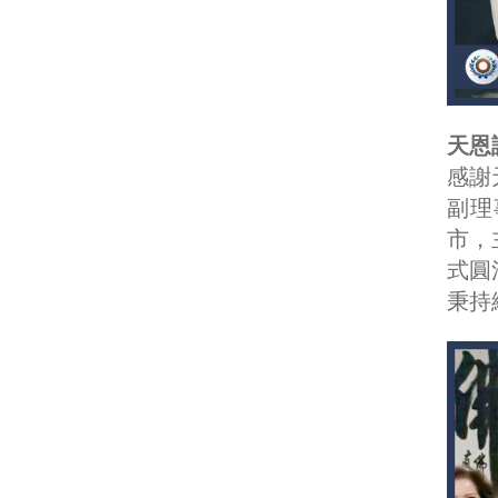
天恩
感謝
副理
市，
式圓
秉持