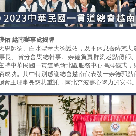
護佑 越南辦事處揭牌
天恩師德、白水聖帝大德護佑，及不休息菩薩慈悲
事長、省分會馬總幹事、崇德負責群劉老點傳師、劉點
主持中華民國一貫道總會北區服務中心揭牌儀式，
滿成功。其中特別感謝總會越南代表發一崇德郭點
總會王理事長慈悲重託，南北奔波盡心竭力的安排